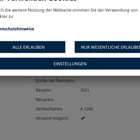
ch die weitere Nutzung der Webseite stimmen Sie der Verwendung von
kies zu
enschutzhinweise
Radgröße
27"
Rahmenhöhe (cm)
52"
ALLE ERLAUBEN
NUR WESENTLICHE ERLAUBE
Gänge
-
Gewicht
-
EINSTELLUNGEN
Kilometer
200 km
Größe des Besitzers
-
Baujahr
2021
Neupreis
-
Verkaufspreis
€ 2200
Versand möglich