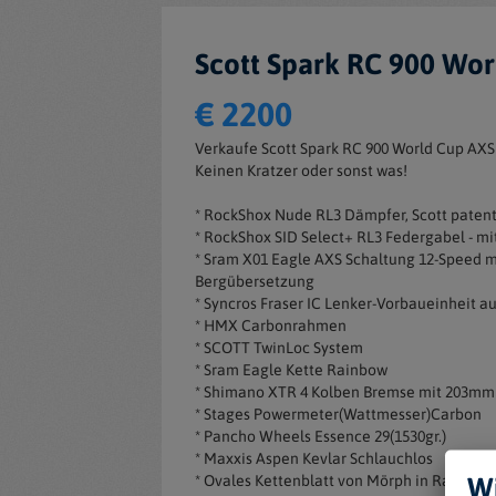
Scott Spark RC 900 Wor
€ 2200
Verkaufe Scott Spark RC 900 World Cup AXS 
Keinen Kratzer oder sonst was!
* RockShox Nude RL3 Dämpfer, Scott patente
* RockShox SID Select+ RL3 Federgabel - m
* Sram X01 Eagle AXS Schaltung 12-Speed mi
Bergübersetzung
* Syncros Fraser IC Lenker-Vorbaueinheit 
* HMX Carbonrahmen
* SCOTT TwinLoc System
* Sram Eagle Kette Rainbow
* Shimano XTR 4 Kolben Bremse mit 203mm
* Stages Powermeter(Wattmesser)Carbon
* Pancho Wheels Essence 29(1530gr.)
* Maxxis Aspen Kevlar Schlauchlos
Wi
* Ovales Kettenblatt von Mörph in Rainbow