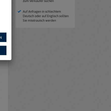
zum Verkäufer suchen
Auf Anfragen in schlechtem
Deutsch oder auf Englisch sollten
Sie misstrauisch werden
N