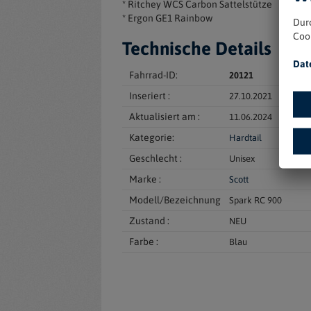
* Ritchey WCS Carbon Sattelstütze
* Ergon GE1 Rainbow
Dur
Coo
Technische Details
Dat
Fahrrad-ID:
20121
Inseriert :
27.10.2021
Aktualisiert am :
11.06.2024
Kategorie:
Hardtail
Geschlecht :
Unisex
Marke :
Scott
Modell/Bezeichnung
Spark RC 900
Zustand :
NEU
Farbe :
Blau