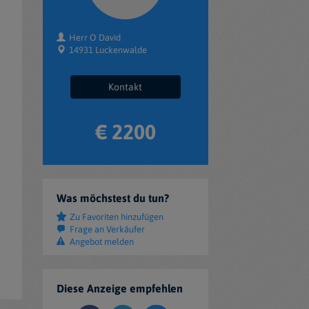
Herr O David
14931 Luckenwalde
Kontakt
€ 2200
Was möchstest du tun?
Zu Favoriten hinzufügen
Frage an Verkäufer
Angebot melden
Diese Anzeige empfehlen