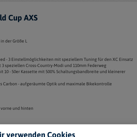
ld Cup AXS
in der Größe L
d - 3 Einstellmöglichkeiten mit speziellem Tuning für den XC Einsatz
it 3 speziellen Cross-Country-Modi und 110mm Federweg
t 10 - 50er Kassette mit 500% Schaltungsbandbreite und kleinerer
aus Carbon - aufgeräumte Optik und maximale Bikekontrolle
 vorne und hinten
r verwenden Cookies