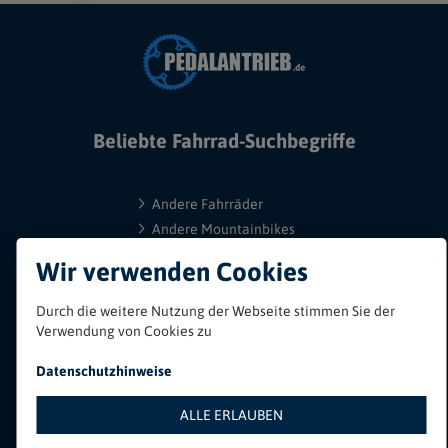
Beliebte Fahrrad-Suchbegriffe
Andere Fahrräder
Andere Mountainbikes
Anhänger
Wir verwenden Cookies
Armlinge
Beleuchtung
Durch die weitere Nutzung der Webseite stimmen Sie der
BMX
Verwendung von Cookies zu
Bowdenzüge
Datenschutzhinweise
Bremsen
City Bikes
ALLE ERLAUBEN
Computer, Tachos