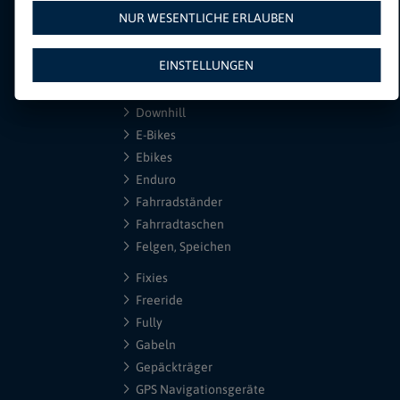
Crossbikes
NUR WESENTLICHE ERLAUBEN
Crossbikes Bikes
Dämpfer
EINSTELLUNGEN
Dirtbike
Downhill
E-Bikes
Ebikes
Enduro
Fahrradständer
Fahrradtaschen
Felgen, Speichen
Fixies
Freeride
Fully
Gabeln
Gepäckträger
GPS Navigationsgeräte