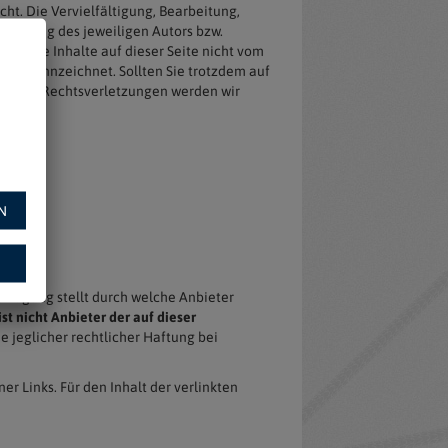
ht. Die Vervielfältigung, Bearbeitung,
stimmung des jeweiligen Autors bzw.
weit die Inhalte auf dieser Seite nicht vom
he gekennzeichnet. Sollten Sie trotzdem auf
en von Rechtsverletzungen werden wir
N
Verfügung stellt durch welche Anbieter
st nicht Anbieter der auf dieser
e jeglicher rechtlicher Haftung bei
er Links. Für den Inhalt der verlinkten