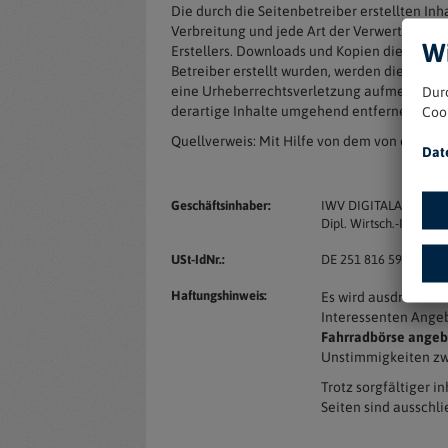
Die durch die Seitenbetreiber erstellten In
Verbreitung und jede Art der Verwertung au
Wi
Erstellers. Downloads und Kopien dieser Seit
Betreiber erstellt wurden, werden die Urheb
eine Urheberrechtsverletzung aufmerksam w
Dur
derartige Inhalte umgehend entfernen.
Coo
Quellverweis: Mit Hilfe von dem von
eRecht2
Dat
Geschäftsinhaber:
IWV DIGITALAGENTU
Dipl. Wirtsch.-Inf. Nik
USt-IdNr.:
DE 251 816 595
Haftungshinweis:
Es wird ausdrücklich
Interessenten Angeb
Fahrradbörse angeb
Unstimmigkeiten zw
Trotz sorgfältiger i
Seiten sind ausschli