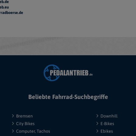
eb.de
eb.eu
rradboerse.de
Beliebte Fahrrad-Suchbegriffe
Bremsen
Downhill
City Bikes
E-Bikes
Computer, Tachos
Ebikes