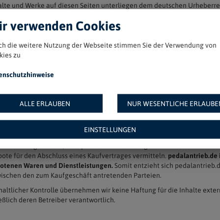
halte und Werke auf diesen Seiten unterliegen dem deutschen Urheberrec
ßerhalb der Grenzen des Urheberrechtes bedürfen der schriftlichen Zu
r verwenden Cookies
e sind nur für den privaten, nicht kommerziellen Gebrauch gestattet. So
errechte Dritter beachtet. Insbesondere werden Inhalte Dritter als solc
erden, bitten wir um einen entsprechenden Hinweis. Bei Bekanntwerd
ch die weitere Nutzung der Webseite stimmen Sie der Verwendung von
kies zu
4 Disclaimer
bereitgestellten Impressum-Generator erzeugt.
enschutzhinweise
R
ALLE ERLAUBEN
NUR WESENTLICHE ERLAUBE
olaos Valkanis
EINSTELLUNGEN
 darauf hingewiesen, dass pedalantrieb.de lediglich die Plattform zur 
ote für den Abschluss eines Kaufvertrages vermitteln.
pedalantrieb.de i
otenen Waren und Dienstleistungen.
Somit entzieht sich pedalantrieb.d
ischen den zum Kaufgeschäft antretenden Parteien.
nhaltlicher Kontrolle übernehmen wir keine Haftung für die Inhalte extern
eßlich deren Betreiber verantwortlich.