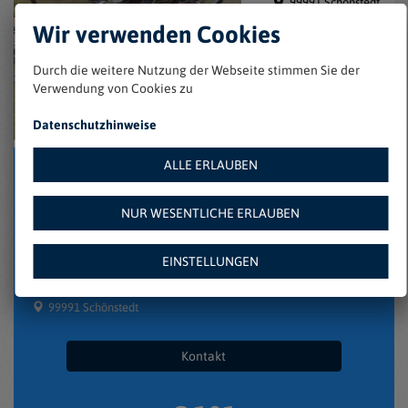
99991 Schönstedt
Zu Favoriten
Wir verwenden Cookies
hinzufügen
Firebird Gtx1005
Durch die weitere Nutzung der Webseite stimmen Sie der
date: 05.04.2026
Verwendung von Cookies zu
Fahrrad-Typ: Andere
Fahrräder
25€
Datenschutzhinweise
Marke: Firebird
ALLE ERLAUBEN
NUR WESENTLICHE ERLAUBEN
EINSTELLUNGEN
99991 Schönstedt
Kontakt