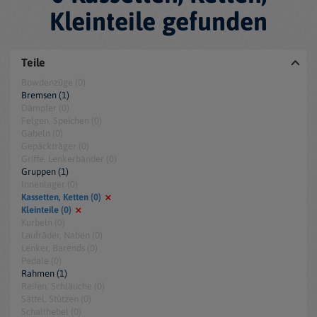
Kleinteile gefunden
Teile
Bowdenzüge (0)
Bremsen (1)
Dämpfer (0)
Felgen, Speichen (0)
Gabeln (0)
Gepäckträger (0)
Griffe, Lenkerbänder (0)
Gruppen (1)
Innenlager (0)
Kassetten, Ketten (0)
Kleinteile (0)
Kurbeln (0)
Laufräder, Naben (0)
Lenker, Barends (0)
Pedale (0)
Rahmen (1)
Reifen, Schläuche (0)
Sättel, Stützen (0)
Schalthebel (0)