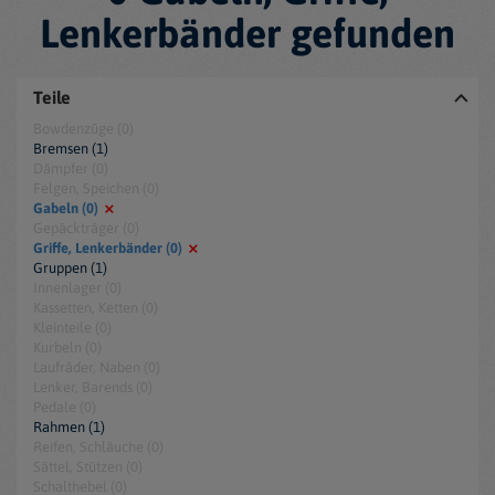
Lenkerbänder gefunden
Teile
Bowdenzüge (0)
Bremsen (1)
Dämpfer (0)
Felgen, Speichen (0)
Gabeln (0)
Gepäckträger (0)
Griffe, Lenkerbänder (0)
Gruppen (1)
Innenlager (0)
Kassetten, Ketten (0)
Kleinteile (0)
Kurbeln (0)
Laufräder, Naben (0)
Lenker, Barends (0)
Pedale (0)
Rahmen (1)
Reifen, Schläuche (0)
Sättel, Stützen (0)
Schalthebel (0)