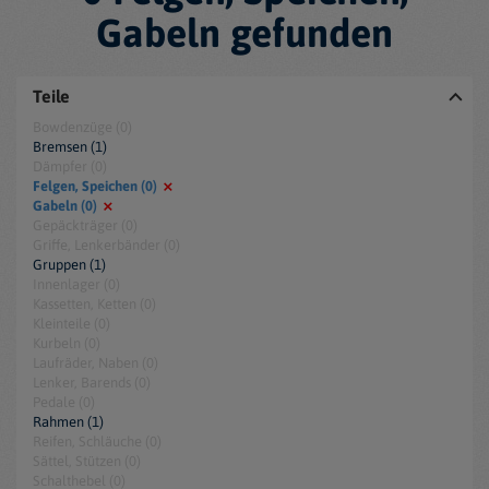
Gabeln gefunden
Teile
Bowdenzüge (0)
Bremsen (1)
Dämpfer (0)
Felgen, Speichen (0)
Gabeln (0)
Gepäckträger (0)
Griffe, Lenkerbänder (0)
Gruppen (1)
Innenlager (0)
Kassetten, Ketten (0)
Kleinteile (0)
Kurbeln (0)
Laufräder, Naben (0)
Lenker, Barends (0)
Pedale (0)
Rahmen (1)
Reifen, Schläuche (0)
Sättel, Stützen (0)
Schalthebel (0)