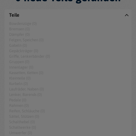
Teile
Bowdenzüge (0)
Bremsen (0)
Dämpfer (0)
Felgen, Speichen (0)
Gabeln (0)
Gepäckträger (0)
Griffe, Lenkerbänder (0)
Gruppen (0)
Innenlager (0)
Kassetten, Ketten (0)
Kleinteile (0)
Kurbeln (0)
Laufräder, Naben (0)
Lenker, Barends (0)
Pedale (0)
Rahmen (0)
Reifen, Schläuche (0)
Sättel, Stützen (0)
Schalthebel (0)
Schaltwerke (0)
Umwerfer (0)