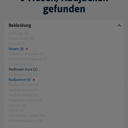
gefunden
Bekleidung
Armlinge (0)
Handschuhe (0)
Helme (0)
Hosen (0)
Jacken und Westen (0)
Profiteambekleidung (0)
Protektoren (0)
Radhosen kurz (1)
Radhosen lang (0)
Radjacken (0)
Radsportbrillen (0)
Radtrikots kurz (0)
Radtrikots lang (0)
Regenbekleidung (0)
Schuhe (0)
Shorts (0)
Sportswear Damen (0)
Winterbekleidung (0)