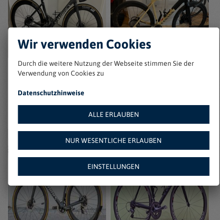
Wir verwenden Cookies
Durch die weitere Nutzung der Webseite stimmen Sie der
Verwendung von Cookies zu
Specialized S-Works
Verkaufe Canyon Grail
Tarmac SL7
Cf Slx8etap plus
Powerm
Datenschutzhinweise
39120 Magdeburg
38122 Braunschweig
Zu Favoriten hinzufügen
ALLE ERLAUBEN
Zu Favoriten hinzufügen
€ 3200
€ 4000
NUR WESENTLICHE ERLAUBEN
EINSTELLUNGEN