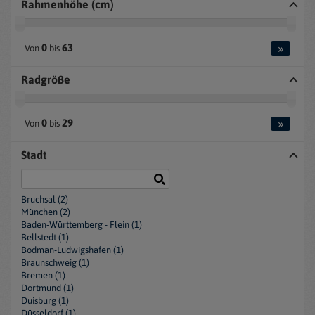
Rahmenhöhe (cm)
»
0
63
Von
bis
Radgröße
»
0
29
Von
bis
Stadt
Bruchsal (2)
München (2)
Baden-Württemberg - Flein (1)
Bellstedt (1)
Bodman-Ludwigshafen (1)
Braunschweig (1)
Bremen (1)
Dortmund (1)
Duisburg (1)
Düsseldorf (1)