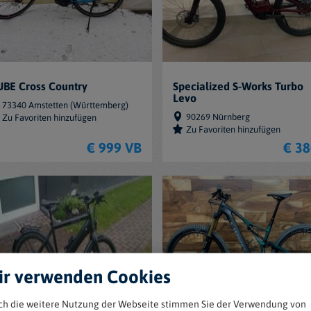
BE Cross Country
Specialized S-Works Turbo
Levo
73340 Amstetten (Württemberg)
90269 Nürnberg
Zu Favoriten hinzufügen
Zu Favoriten hinzufügen
€ 999 VB
€ 3
r verwenden Cookies
ch die weitere Nutzung der Webseite stimmen Sie der Verwendung von