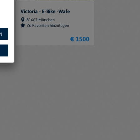
Victoria - E-Bike -Wafe
81667 München
Zu Favoriten hinzufügen
N
100
€ 1500