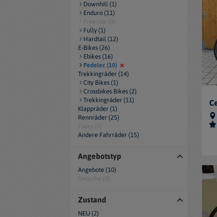
Downhill (1)
Enduro (11)
Freeride (0)
Fully (1)
Hardtail (12)
E-Bikes (26)
Ebikes (16)
Pedelec (10)
Trekkingräder (14)
City Bikes (1)
Crossbikes Bikes (2)
Trekkingräder (11)
Ce
Klappräder (1)
Rennräder (25)
Fixies (0)
Andere Fahrräder (15)
Angebotstyp
Angebote (10)
Gesuche (0)
Zustand
NEU (2)