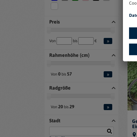
Coo
E-
Dat
Preis
»
Von
bis
€
Rahmenhöhe (cm)
»
0
57
Von
bis
Radgröße
»
20
29
Von
bis
Stadt
Ge
Ei