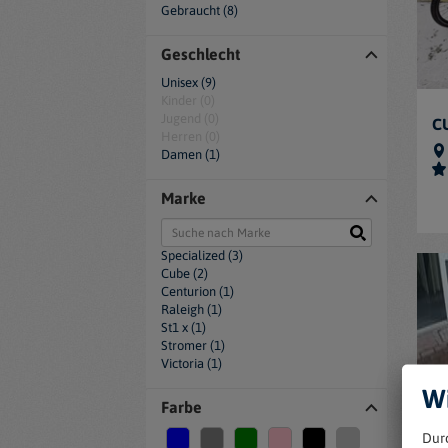
Gebraucht (8)
Geschlecht
Unisex (9)
Kinder (0)
Jugend (0)
CU
Herren (0)
Damen (1)
Marke
Specialized (3)
Cube (2)
Centurion (1)
Raleigh (1)
St1 x (1)
Stromer (1)
Victoria (1)
Wi
Farbe
Dur