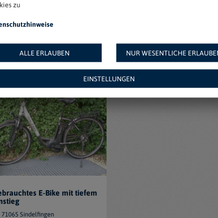
kies zu
Bike Stromer ST1 45 Km/h
Specialized S-Works Turbo
enschutzhinweise
Levo
10115 Berlin
90429 Nürnberg
Zu Favoriten hinzufügen
Zu Favoriten hinzufügen
ALLE ERLAUBEN
NUR WESENTLICHE ERLAUBE
€ 1500
€ 2
EINSTELLUNGEN
brauchtes E-Bike mit tiefem
nstieg
71065 Sindelfingen