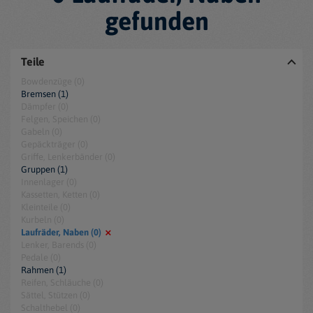
gefunden
Teile
Bowdenzüge (0)
Bremsen (1)
Dämpfer (0)
Felgen, Speichen (0)
Gabeln (0)
Gepäckträger (0)
Griffe, Lenkerbänder (0)
Gruppen (1)
Innenlager (0)
Kassetten, Ketten (0)
Kleinteile (0)
Kurbeln (0)
Laufräder, Naben (0)
Lenker, Barends (0)
Pedale (0)
Rahmen (1)
Reifen, Schläuche (0)
Sättel, Stützen (0)
Schalthebel (0)