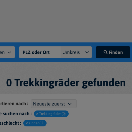
Finden
0 Trekkingräder gefunden
rtieren nach :
e suchen nach :
Trekkingräder (0)
schlecht :
Kinder (0)