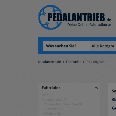
pedalantrieb.de
Fahrräder
Trekkingräder
Fahrräder
So
BMX (0)
Si
Mountainbikes (0)
Andere Mountainbikes (0)
Ge
Crossbikes (0)
Dirtbike (0)