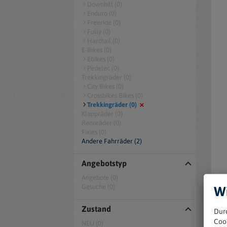
Downhill (0)
Enduro (0)
Freeride (0)
Fully (0)
Hardtail (0)
E-Bikes (0)
Ebikes (0)
Pedelec (0)
Trekkingräder (0)
City Bikes (0)
Crossbikes Bikes (0)
Trekkingräder (0)
Klappräder (0)
Rennräder (0)
Fixies (0)
Andere Fahrräder (2)
Angebotstyp
Angebote (0)
Gesuche (0)
Wi
Zustand
Dur
Coo
NEU (0)