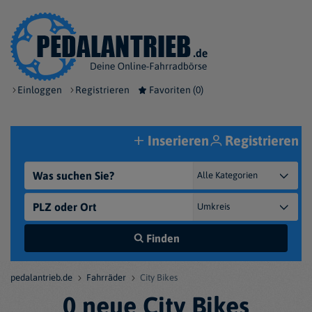
Einloggen
Registrieren
Favoriten (
0
)
Inserieren
Registrieren
Finden
pedalantrieb.de
Fahrräder
City Bikes
0 neue City Bikes