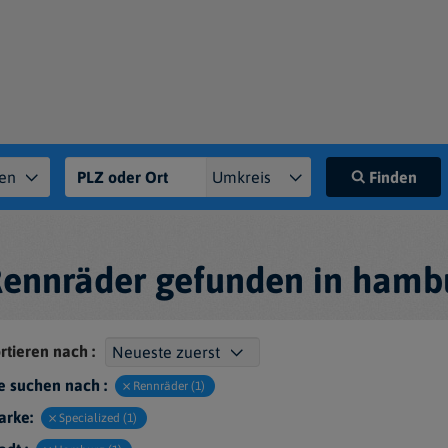
Finden
Rennräder gefunden in hamb
rtieren nach :
e suchen nach :
Rennräder (1)
arke:
Specialized (1)