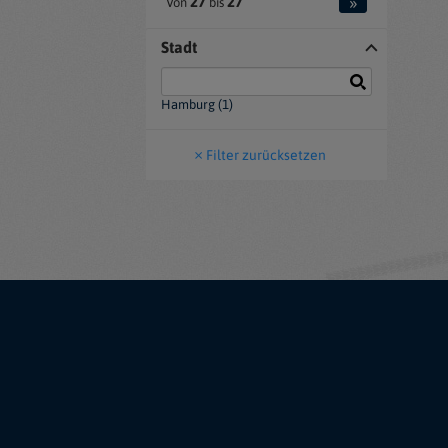
»
27
27
Von
bis
Stadt
Hamburg (1)
Filter zurücksetzen