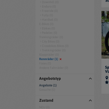
St
Downhill (0)
Enduro (0)
Freeride (0)
Fully (0)
Hardtail (0)
E-Bikes (0)
Ebikes (0)
Pedelec (0)
Trekkingräder (0)
City Bikes (0)
Crossbikes Bikes (0)
Trekkingräder (0)
Klappräder (0)
Rennräder (1)
Fixies (0)
Sp
Andere Fahrräder (0)
Vi
Angebotstyp
Angebote (1)
Gesuche (0)
Zustand
NEU (0)