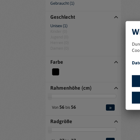
Gebraucht (1)
Geschlecht
Unisex (1)
Wi
Kinder (0)
Jugend (0)
Herren (0)
Dur
Damen (0)
Coo
Farbe
Dat
Rahmenhöhe (cm)
»
56
56
Von
bis
Radgröße