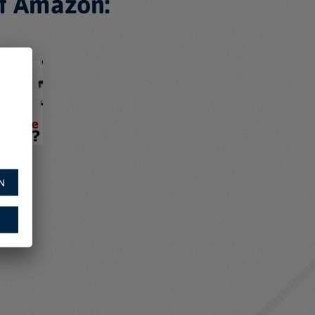
f Amazon:
N