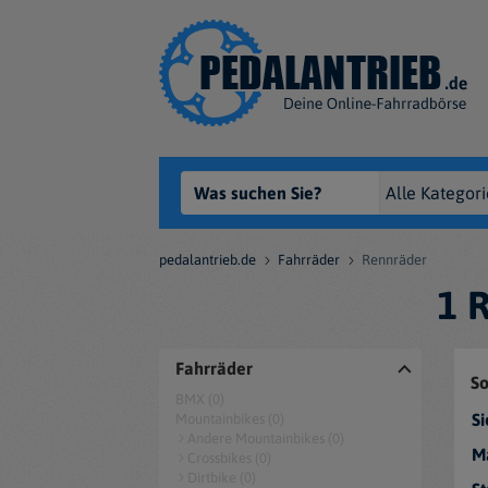
pedalantrieb.de
Fahrräder
Rennräder
1 
Fahrräder
So
BMX (0)
Si
Mountainbikes (0)
Andere Mountainbikes (0)
M
Crossbikes (0)
Dirtbike (0)