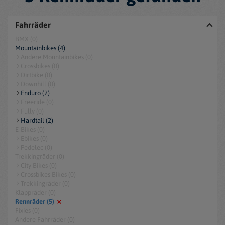
Fahrräder
BMX (0)
Mountainbikes (4)
Andere Mountainbikes (0)
Crossbikes (0)
Dirtbike (0)
Downhill (0)
Enduro (2)
Freeride (0)
Fully (0)
Hardtail (2)
E-Bikes (0)
Ebikes (0)
Pedelec (0)
Trekkingräder (0)
City Bikes (0)
Crossbikes Bikes (0)
Trekkingräder (0)
Klappräder (0)
Rennräder (5)
Fixies (0)
Andere Fahrräder (0)