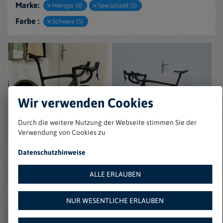
Marke:
Herriger (0)
Specialized (5)
Farbe :
Schwarz (5)
Wir verwenden Cookies
Durch die weitere Nutzung der Webseite stimmen Sie der
Verwendung von Cookies zu
Datenschutzhinweise
Specialized S-Works
Specialized S-Works
Tarmac SL7
Tarmac
ALLE ERLAUBEN
39120 Magdeburg
56070 Koblenz am Rhein
Zu Favoriten hinzufügen
Zu Favoriten hinzufügen
€ 3200
€ 3100
NUR WESENTLICHE ERLAUBEN