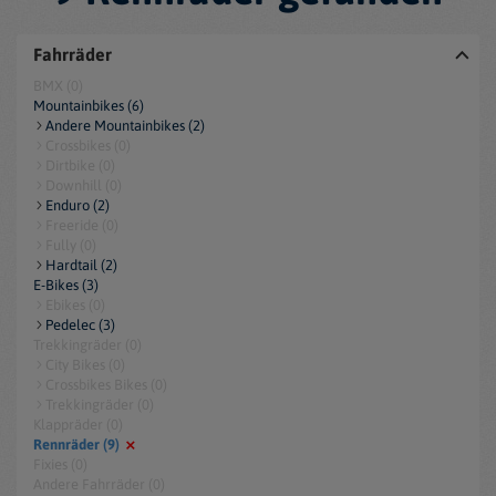
Fahrräder
BMX (0)
Mountainbikes (6)
Andere Mountainbikes (2)
Crossbikes (0)
Dirtbike (0)
Downhill (0)
Enduro (2)
Freeride (0)
Fully (0)
Hardtail (2)
E-Bikes (3)
Ebikes (0)
Pedelec (3)
Trekkingräder (0)
City Bikes (0)
Crossbikes Bikes (0)
Trekkingräder (0)
Klappräder (0)
Rennräder (9)
Fixies (0)
Andere Fahrräder (0)