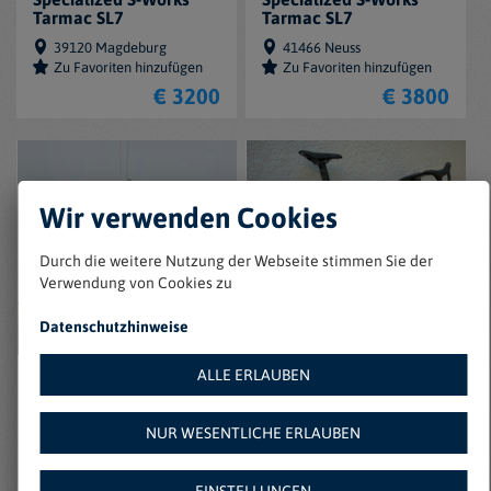
Tarmac SL7
Tarmac SL7
39120 Magdeburg
41466 Neuss
Zu Favoriten hinzufügen
Zu Favoriten hinzufügen
€ 3200
€ 3800
Wir verwenden Cookies
Durch die weitere Nutzung der Webseite stimmen Sie der
Verwendung von Cookies zu
Datenschutzhinweise
ALLE ERLAUBEN
Specialized S-Works
Specialized S-Works
Tarmac
Venge
NUR WESENTLICHE ERLAUBEN
56070 Koblenz am Rhein
44319 Dortmund
Zu Favoriten hinzufügen
Zu Favoriten hinzufügen
€ 3100
€ 3250 VB
EINSTELLUNGEN