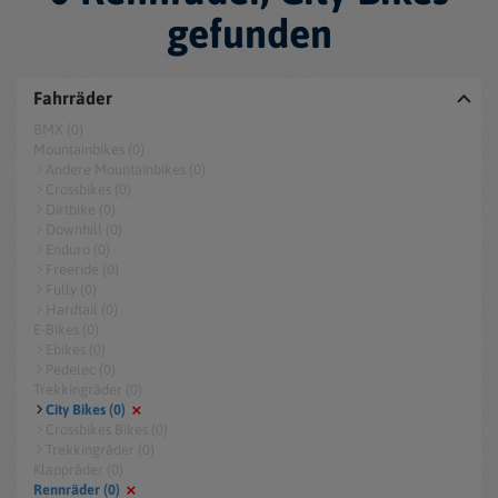
gefunden
Fahrräder
BMX (0)
Mountainbikes (0)
Andere Mountainbikes (0)
Crossbikes (0)
Dirtbike (0)
Downhill (0)
Enduro (0)
Freeride (0)
Fully (0)
Hardtail (0)
E-Bikes (0)
Ebikes (0)
Pedelec (0)
Trekkingräder (0)
City Bikes (0)
Crossbikes Bikes (0)
Trekkingräder (0)
Klappräder (0)
Rennräder (0)