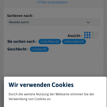
Filter zurücksetzen
Sortieren nach :
Ansicht :
Sie suchen nach :
City Bikes (0)
Rennräder (0)
Geschlecht :
Kinder (0)
Wir verwenden Cookies
Durch die weitere Nutzung der Webseite stimmen Sie der
Keine Einträge gefunden
Verwendung von Cookies zu