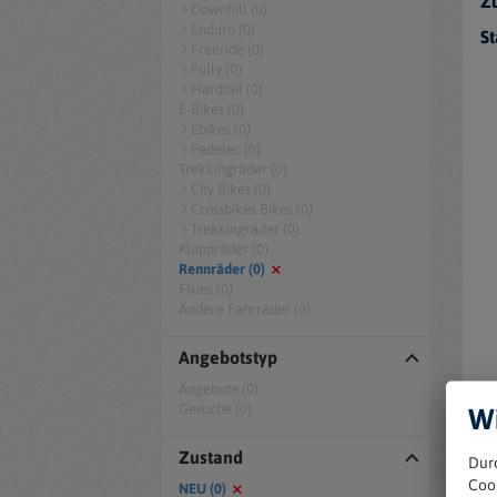
Zu
Downhill (0)
Enduro (0)
St
Freeride (0)
Fully (0)
Hardtail (0)
E-Bikes (0)
Ebikes (0)
Pedelec (0)
Trekkingräder (0)
City Bikes (0)
Crossbikes Bikes (0)
Trekkingräder (0)
Klappräder (0)
Rennräder (0)
Fixies (0)
Andere Fahrräder (0)
Angebotstyp
Angebote (0)
Gesuche (0)
Wi
Zustand
Dur
Coo
NEU (0)