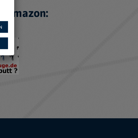
f Amazon:
N