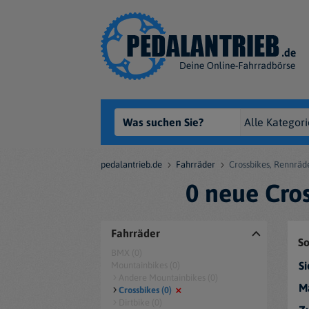
pedalantrieb.de
Fahrräder
Crossbikes, Rennräd
0 neue Cros
Fahrräder
So
BMX (0)
Si
Mountainbikes (0)
Andere Mountainbikes (0)
M
Crossbikes (0)
Dirtbike (0)