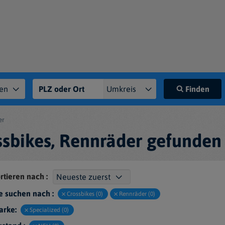
Finden
er
sbikes, Rennräder gefunden 
rtieren nach :
e suchen nach :
Crossbikes (0)
Rennräder (0)
arke:
Specialized (0)