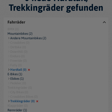
Trekkingräder gefunden
Fahrräder
BMX (0)
Mountainbikes (2)
Andere Mountainbikes (2)
Crossbikes (0)
Dirtbike (0)
Downhill (0)
Enduro (0)
Freeride (0)
Fully (0)
Hardtail (0)
E-Bikes (1)
Ebikes (1)
Pedelec (0)
Trekkingräder (0)
City Bikes (0)
Crossbikes Bikes (0)
Trekkingräder (0)
Klappräder (0)
Rennräder (1)