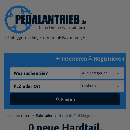
Einloggen
Registrieren
Favoriten (
0
)
Inserieren
Registrieren
Finden
pedalantrieb.de
Fahrräder
Hardtail, Trekkingräder
0 neue Hardtail,