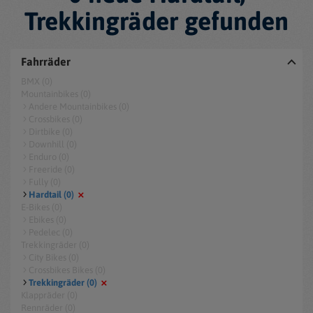
Trekkingräder gefunden
Fahrräder
BMX (0)
Mountainbikes (0)
Andere Mountainbikes (0)
Crossbikes (0)
Dirtbike (0)
Downhill (0)
Enduro (0)
Freeride (0)
Fully (0)
Hardtail (0)
E-Bikes (0)
Ebikes (0)
Pedelec (0)
Trekkingräder (0)
City Bikes (0)
Crossbikes Bikes (0)
Trekkingräder (0)
Klappräder (0)
Rennräder (0)