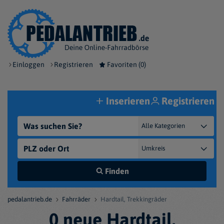
Einloggen
Registrieren
Favoriten (
0
)
Inserieren
Registrieren
Finden
pedalantrieb.de
Fahrräder
Hardtail, Trekkingräder
0 neue Hardtail,