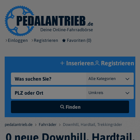
Einloggen
Registrieren
Favoriten (
0
)
Inserieren
Registrieren
Finden
pedalantrieb.de
Fahrräder
Downhill, Hardtail, Trekkingräder
0 neue Downhill, Hardtail,