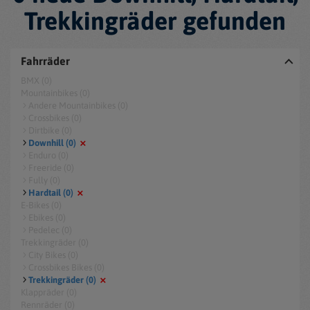
Trekkingräder gefunden
Fahrräder
BMX (0)
Mountainbikes (0)
Andere Mountainbikes (0)
Crossbikes (0)
Dirtbike (0)
Downhill (0)
Enduro (0)
Freeride (0)
Fully (0)
Hardtail (0)
E-Bikes (0)
Ebikes (0)
Pedelec (0)
Trekkingräder (0)
City Bikes (0)
Crossbikes Bikes (0)
Trekkingräder (0)
Klappräder (0)
Rennräder (0)