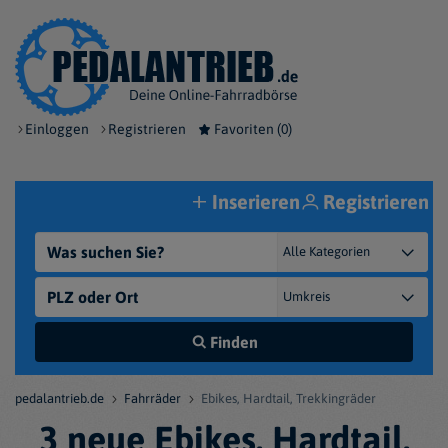
Einloggen
Registrieren
Favoriten (
0
)
Inserieren
Registrieren
Finden
pedalantrieb.de
Fahrräder
Ebikes, Hardtail, Trekkingräder
3 neue Ebikes, Hardtail,