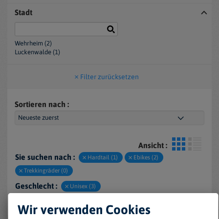
Stadt
Wehrheim (2)
Luckenwalde (1)
Filter zurücksetzen
Sortieren nach :
Ansicht :
Sie suchen nach :
Hardtail (1)
Ebikes (2)
Trekkingräder (0)
Geschlecht :
Unisex (3)
Zustand :
NEU (3)
Wir verwenden Cookies