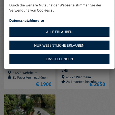
Durch die weitere Nutzung der Webseite stimmen Sie der
Verwendung von Cookies zu
Datenschutzhinweise
ALLE ERLAUBEN
NUR WESENTLICHE ERLAUBEN
EINSTELLUNGEN
Cannondale Moterra
Cannondale Moterra
Neo Carbon LT 1 2023
Neo Carbon 1 Mountain
E-Bi
61273 Wehrheim
61273 Wehrheim
Zu Favoriten hinzufügen
Zu Favoriten hinzufügen
€ 1900
€ 2650