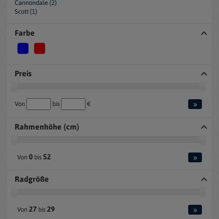
Cannondale (2)
Scott (1)
Farbe
Preis
»
Von
bis
€
Rahmenhöhe (cm)
»
0
52
Von
bis
Radgröße
»
27
29
Von
bis