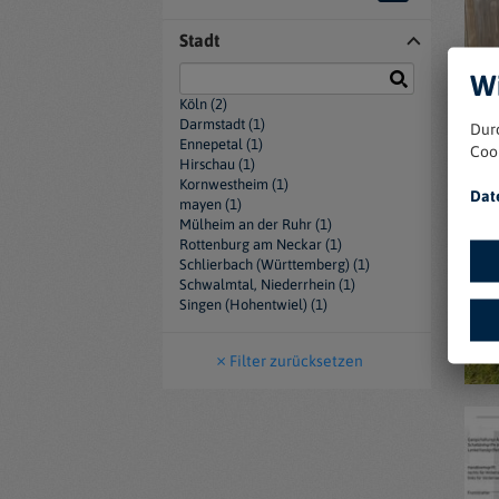
Stadt
Wi
Köln (2)
Darmstadt (1)
Dur
Ennepetal (1)
Coo
Hirschau (1)
Kornwestheim (1)
Dat
mayen (1)
Mülheim an der Ruhr (1)
Rottenburg am Neckar (1)
Schlierbach (Württemberg) (1)
Schwalmtal, Niederrhein (1)
Singen (Hohentwiel) (1)
Filter zurücksetzen