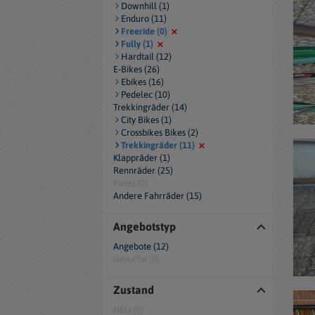
Downhill (1)
Enduro (11)
Freeride (0)
Fully (1)
Hardtail (12)
E-Bikes (26)
Ebikes (16)
Pedelec (10)
Trekkingräder (14)
City Bikes (1)
Crossbikes Bikes (2)
Trekkingräder (11)
Klappräder (1)
Rennräder (25)
Fixies (0)
Andere Fahrräder (15)
Angebotstyp
Angebote (12)
Gesuche (0)
Zustand
NEU (0)