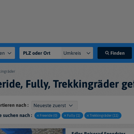
Finden
kkingräder
eride, Fully, Trekkingräder g
rtieren nach :
e suchen nach :
Freeride (0)
Fully (1)
Trekkingräder (11)
Edles Reiserad Speedster