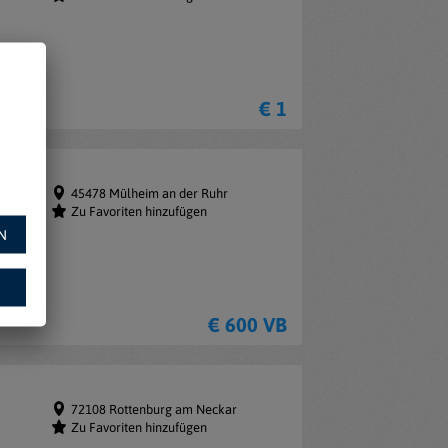
€ 1
45478 Mülheim an der Ruhr
Zu Favoriten hinzufügen
N
€ 600 VB
72108 Rottenburg am Neckar
Zu Favoriten hinzufügen