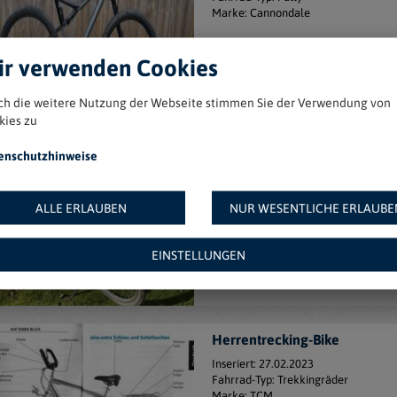
Marke: Cannondale
r verwenden Cookies
ch die weitere Nutzung der Webseite stimmen Sie der Verwendung von
kies zu
Randonneur
enschutzhinweise
Inseriert: 12.04.2023
Fahrrad-Typ: Trekkingräder
Marke: Patria
ALLE ERLAUBEN
NUR WESENTLICHE ERLAUBE
EINSTELLUNGEN
Herrentrecking-Bike
Inseriert: 27.02.2023
Fahrrad-Typ: Trekkingräder
Marke: TCM