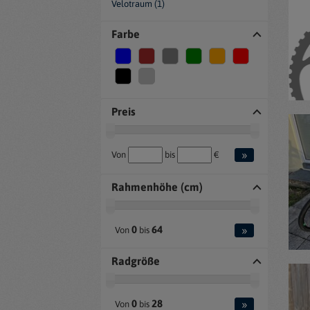
Velotraum (1)
Farbe
Preis
»
Von
bis
€
Rahmenhöhe (cm)
»
0
64
Von
bis
Radgröße
»
0
28
Von
bis