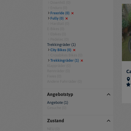
Downhill (0)
Enduro (0)
Freeride (0)
Fully (0)
Hardtail (0)
E-Bikes (0)
Ebikes (0)
Pedelec (0)
Trekkingräder (1)
City Bikes (0)
Crossbikes Bikes (0)
Trekkingräder (1)
Klappräder (0)
Rennräder (0)
C
Fixies (0)
Andere Fahrräder (0)
Angebotstyp
Angebote (1)
Gesuche (0)
Zustand
NEU (0)