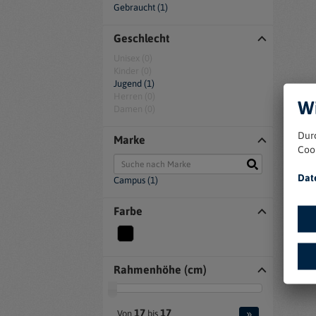
Gebraucht (1)
Geschlecht
Unisex (0)
Kinder (0)
Jugend (1)
Herren (0)
Wi
Damen (0)
Dur
Marke
Coo
Dat
Campus (1)
Farbe
Rahmenhöhe (cm)
»
17
17
Von
bis