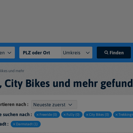
Finden
 Bikes und mehr
ly, City Bikes und mehr gefun
rtieren nach :
e suchen nach :
Freeride (0)
Fully (0)
City Bikes (0)
Trekkingr
adt :
Darmstadt (1)