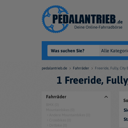
pedalantrieb.de
Fahrräder
Freeride, Fully, City
1 Freeride, Ful
Fahrräder
So
BMX (0)
Si
Mountainbikes (0)
Andere Mountainbikes (0)
St
Crossbikes (0)
Dirtbike (0)