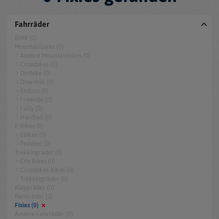
Fahrräder
BMX (0)
Mountainbikes (0)
Andere Mountainbikes (0)
Crossbikes (0)
Dirtbike (0)
Downhill (0)
Enduro (0)
Freeride (0)
Fully (0)
Hardtail (0)
E-Bikes (0)
Ebikes (0)
Pedelec (0)
Trekkingräder (0)
City Bikes (0)
Crossbikes Bikes (0)
Trekkingräder (0)
Klappräder (0)
Rennräder (0)
Fixies (0)
Andere Fahrräder (0)