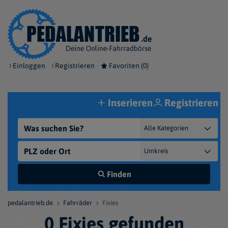
Einloggen
Registrieren
Favoriten (
0
)
Inserieren
Registrieren
Finden
pedalantrieb.de
Fahrräder
Fixies
0 Fixies gefunden