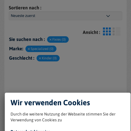
Sortieren nach :
Ansicht :
Sie suchen nach :
Fixies (0)
Marke:
Specialized (0)
Geschlecht :
Kinder (0)
Wir verwenden Cookies
Durch die weitere Nutzung der Webseite stimmen Sie der
Keine Einträge gefunden
Verwendung von Cookies zu