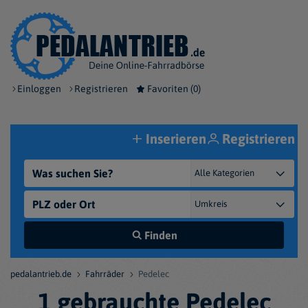
Einloggen
Registrieren
Favoriten (
0
)
Inserieren
Registrieren
Finden
pedalantrieb.de
Fahrräder
Pedelec
1 gebrauchte Pedelec