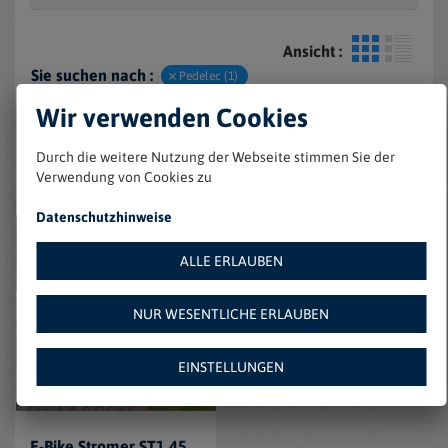
Ansicht :
Sie suchen nach :
Pedelec (1)
Marke:
Stromer (1)
Wir verwenden Cookies
Farbe :
Schwarz (1)
Durch die weitere Nutzung der Webseite stimmen Sie der
Zustand :
Gebraucht (1)
Verwendung von Cookies zu
Datenschutzhinweise
ALLE ERLAUBEN
NUR WESENTLICHE ERLAUBEN
EINSTELLUNGEN
E-Bike Stromer ST1 45