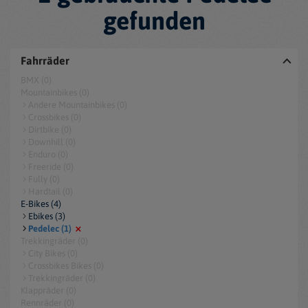
gefunden
Fahrräder
BMX (0)
Mountainbikes (0)
Andere Mountainbikes (0)
Crossbikes (0)
Dirtbike (0)
Downhill (0)
Enduro (0)
Freeride (0)
Fully (0)
Hardtail (0)
E-Bikes (4)
Ebikes (3)
Pedelec (1)
Trekkingräder (0)
City Bikes (0)
Crossbikes Bikes (0)
Trekkingräder (0)
Klappräder (0)
Rennräder (0)