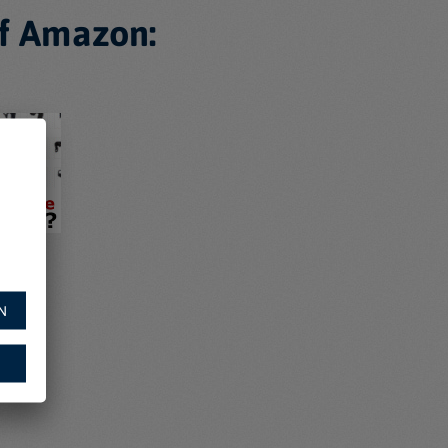
f Amazon:
N