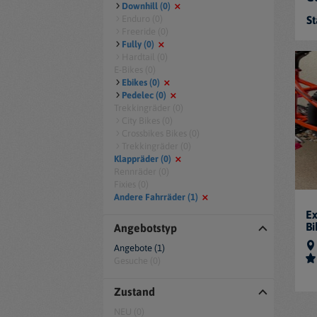
Downhill (0)
Enduro (0)
St
Freeride (0)
Fully (0)
Hardtail (0)
E-Bikes (0)
Ebikes (0)
Pedelec (0)
Trekkingräder (0)
City Bikes (0)
Crossbikes Bikes (0)
Trekkingräder (0)
Klappräder (0)
Rennräder (0)
Fixies (0)
Andere Fahrräder (1)
Ex
Bi
Angebotstyp
Angebote (1)
Gesuche (0)
Zustand
NEU (0)