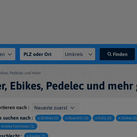
Finden
bikes, Pedelec und mehr
r, Ebikes, Pedelec und mehr 
rtieren nach :
e suchen nach :
Dirtbike (0)
Downhill (0)
Fully (0)
Ebikes (0)
Andere Fahrräder (1)
schlecht :
Kinder (1)