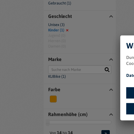
Gebraucht (1)
Geschlecht
Unisex (3)
Kinder (1)
Jugend (0)
Herren (0)
Wi
Damen (0)
Dur
Marke
Coo
Dat
KUBike (1)
Farbe
Rahmenhöhe (cm)
»
14
14
Von
bis