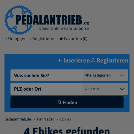
Einloggen
Registrieren
Favoriten (
0
)
Inserieren
Registrieren
Finden
pedalantrieb.de
Fahrräder
Ebikes
4 Ebikes gefunden