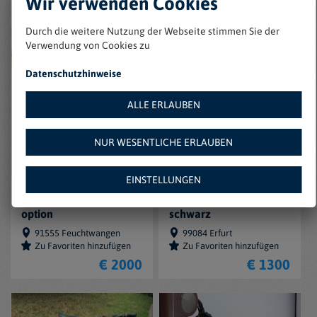
Wir verwenden Cookies
Marke:
Stromer (4)
Durch die weitere Nutzung der Webseite stimmen Sie der
Verwendung von Cookies zu
Datenschutzhinweise
ALLE ERLAUBEN
NUR WESENTLICHE ERLAUBEN
EINSTELLUNGEN
Stromer ST2S full
E-Bike Stromer ST1
option
schwarz
91555 Feuchtwangen
99084 Erfurt
Zu Favoriten hinzufügen
Zu Favoriten hinzufügen
€ 2000
€ 1300