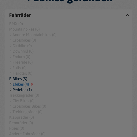
Fahrräder
BMX (0)
Mountainbikes (0)
Andere Mountainbikes (0)
Crossbikes (0)
Dirtbike (0)
Downhill (0)
Enduro (0)
Freeride (0)
Fully (0)
Hardtail (0)
E-Bikes (5)
Ebikes (4)
Pedelec (1)
Trekkingräder (0)
City Bikes (0)
Crossbikes Bikes (0)
Trekkingräder (0)
Klappräder (0)
Rennräder (0)
Fixies (0)
Andere Fahrräder (0)