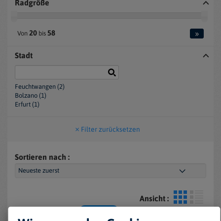
Radgröße
»
20
58
Von
bis
Stadt
Feuchtwangen (2)
Bolzano (1)
Erfurt (1)
Filter zurücksetzen
Sortieren nach :
Ansicht :
Sie suchen nach :
Ebikes (4)