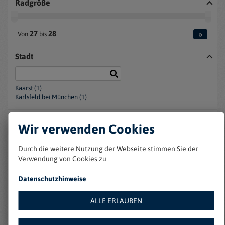
Radgröße
»
27
28
Von
bis
Stadt
Kaarst (1)
Karlsfeld bei München (1)
Filter zurücksetzen
Wir verwenden Cookies
Durch die weitere Nutzung der Webseite stimmen Sie der
Sortieren nach :
Verwendung von Cookies zu
Datenschutzhinweise
Ansicht :
ALLE ERLAUBEN
Sie suchen nach :
Ebikes (2)
Marke:
HAIBIKE (2)