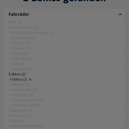
Fahrräder
BMX (0)
Mountainbikes (0)
Andere Mountainbikes (0)
Crossbikes (0)
Dirtbike (0)
Downhill (0)
Enduro (0)
Freeride (0)
Fully (0)
Hardtail (0)
E-Bikes (2)
Ebikes (2)
Pedelec (0)
Trekkingräder (0)
City Bikes (0)
Crossbikes Bikes (0)
Trekkingräder (0)
Klappräder (0)
Rennräder (0)
Fixies (0)
Andere Fahrräder (0)