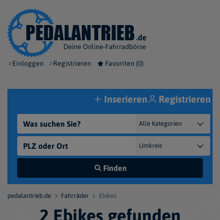
Einloggen
Registrieren
Favoriten (
0
)
Inserieren
Registrieren
Finden
pedalantrieb.de
Fahrräder
Ebikes
2 Ebikes gefunden