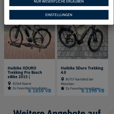
NUR WESENTLICHE ERLAUBEN
EINSTELLUNGEN
Haibike XDURO
Haibike SDuro Trekking
Trekking Pro Bosch
4.0
eBike 2015 (
85757 Karlsfeld bei
41564 Kaarst
München
Zu Favoriten hinzufügen
Zu Favoriten hinzufügen
€ 1650 VB
€ 1390 VB
Weitere Angebote auf