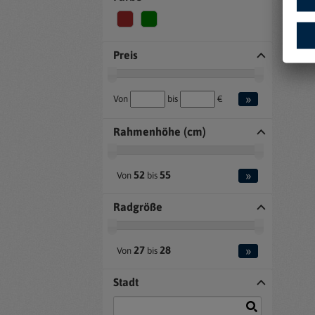
Preis
»
Von
bis
€
Rahmenhöhe (cm)
»
52
55
Von
bis
Radgröße
»
27
28
Von
bis
Stadt