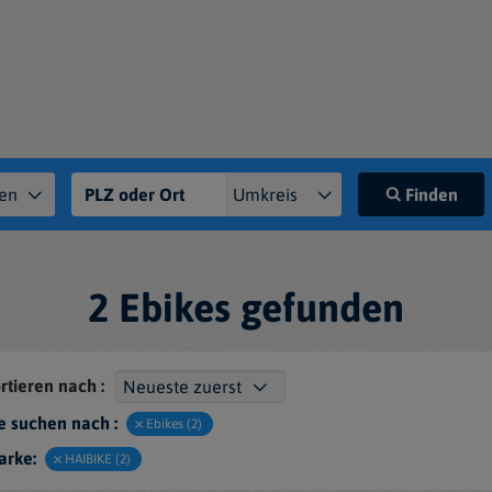
Finden
2 Ebikes gefunden
rtieren nach :
e suchen nach :
Ebikes (2)
arke:
HAIBIKE (2)