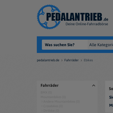
pedalantrieb.de
Fahrräder
Ebikes
Fahrräder
So
BMX (0)
Si
Mountainbikes (0)
Andere Mountainbikes (0)
M
Crossbikes (0)
Dirtbike (0)