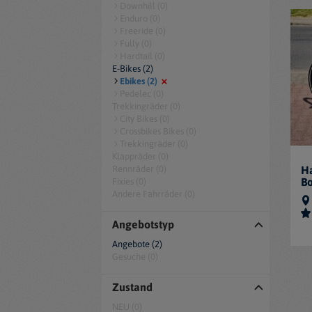
Downhill (0)
Enduro (0)
Freeride (0)
Fully (0)
Hardtail (0)
E-Bikes (2)
Ebikes (2)
Pedelec (0)
Trekkingräder (0)
City Bikes (0)
Crossbikes Bikes (0)
Trekkingräder (0)
Klappräder (0)
Rennräder (0)
Ha
Bo
Fixies (0)
Andere Fahrräder (0)
Angebotstyp
Angebote (2)
Gesuche (0)
Zustand
NEU (0)