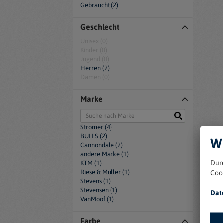
Gebraucht (2)
Geschlecht
Unisex (0)
Kinder (0)
Jugend (0)
Herren (2)
Damen (0)
Marke
Stromer (4)
BULLS (2)
Wi
Cannondale (2)
andere Marke (1)
Dur
KTM (1)
Riese & Müller (1)
Coo
Stevens (1)
Stevensen (1)
Dat
VanMoof (1)
Farbe