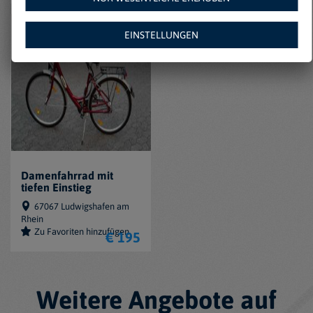
EINSTELLUNGEN
Damenfahrrad mit
tiefen Einstieg
67067 Ludwigshafen am
Rhein
Zu Favoriten hinzufügen
€ 195
Weitere Angebote auf