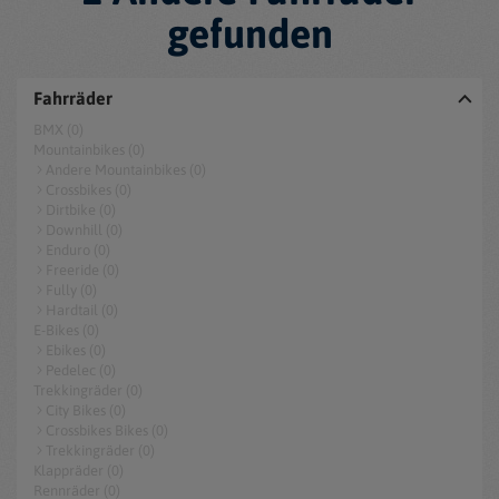
gefunden
Fahrräder
BMX (0)
Mountainbikes (0)
Andere Mountainbikes (0)
Crossbikes (0)
Dirtbike (0)
Downhill (0)
Enduro (0)
Freeride (0)
Fully (0)
Hardtail (0)
E-Bikes (0)
Ebikes (0)
Pedelec (0)
Trekkingräder (0)
City Bikes (0)
Crossbikes Bikes (0)
Trekkingräder (0)
Klappräder (0)
Rennräder (0)