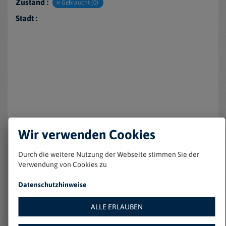
Zustand :
Gebraucht (0)
Stadt :
Keine Einträge gefunden
Wir verwenden Cookies
Durch die weitere Nutzung der Webseite stimmen Sie der
Verwendung von Cookies zu
Datenschutzhinweise
ALLE ERLAUBEN