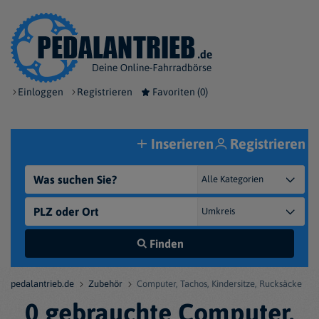
Einloggen
Registrieren
Favoriten (
0
)
Inserieren
Registrieren
Finden
pedalantrieb.de
Zubehör
Computer, Tachos, Kindersitze, Rucksäcke
0 gebrauchte Computer,