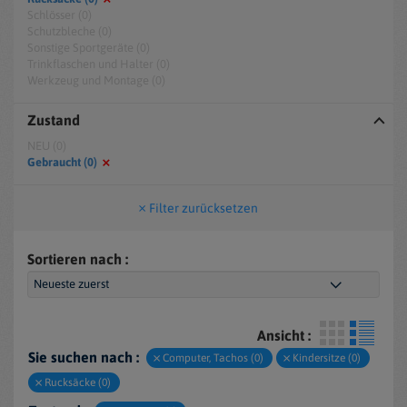
Schlösser (0)
Schutzbleche (0)
Sonstige Sportgeräte (0)
Trinkflaschen und Halter (0)
Werkzeug und Montage (0)
Zustand
NEU (0)
Gebraucht (0)
Filter zurücksetzen
Sortieren nach :
Ansicht :
Sie suchen nach :
Computer, Tachos (0)
Kindersitze (0)
Rucksäcke (0)