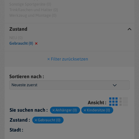
Sonstige Sportgeräte (0)
Trinkflaschen und Halter (0)
Werkzeug und Montage (0)
Zustand
NEU (0)
Gebraucht (0)
Filter zurücksetzen
Sortieren nach :
Ansicht :
Sie suchen nach :
Anhänger (0)
Kindersitze (0)
Zustand :
Gebraucht (0)
Stadt :