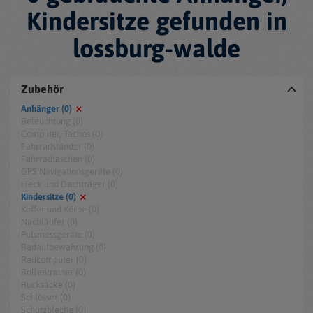
Kindersitze gefunden in
lossburg-walde
Zubehör
Anhänger (0)
Beleuchtung (0)
Computer, Tachos (0)
Fahrradständer (0)
Fahrradtaschen (0)
GPS Navigationsgeräte (0)
Heck und Dachträger (0)
Kindersitze (0)
Koffer und Körbe (0)
Nachläufer (0)
Pulsmessgeräte (0)
Radaufbewahrung (0)
Radcomputer (0)
Rollentrainer (0)
Rucksäcke (0)
Schlösser (0)
Schutzbleche (0)