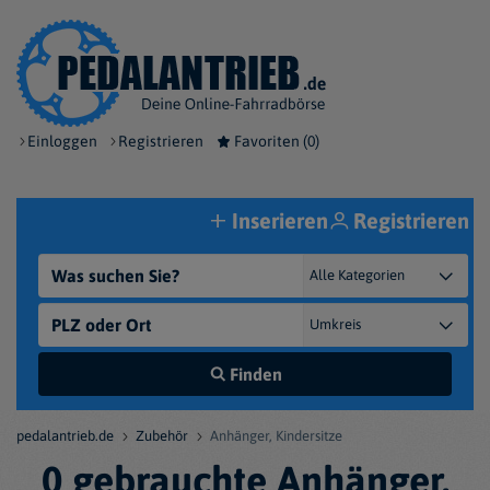
Einloggen
Registrieren
Favoriten (
0
)
Inserieren
Registrieren
Finden
pedalantrieb.de
Zubehör
Anhänger, Kindersitze
0 gebrauchte Anhänger,