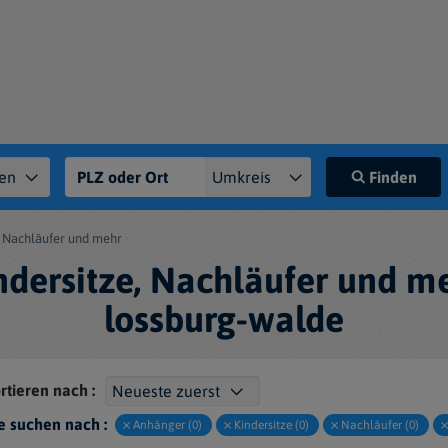
Finden
, Nachläufer und mehr
ndersitze, Nachläufer und m
lossburg-walde
rtieren nach :
e suchen nach :
Anhänger (0)
Kindersitze (0)
Nachläufer (0)