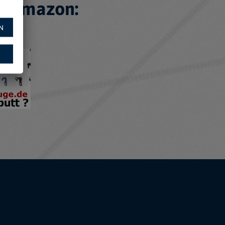
f Amazon:
N