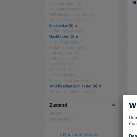
St
Fahrradständer (0)
Fahrradtaschen (0)
GPS Navigationsgeräte (0)
Heck und Dachträger (0)
Kindersitze (0)
Koffer und Körbe (0)
Nachläufer (0)
Pulsmessgeräte (0)
Radaufbewahrung (0)
Radcomputer (0)
Rollentrainer (0)
Rucksäcke (0)
Schlösser (0)
Schutzbleche (0)
Sonstige Sportgeräte (0)
Trinkflaschen und Halter (0)
Werkzeug und Montage (0)
Wi
Zustand
NEU (0)
Dur
Gebraucht (0)
Coo
Filter zurücksetzen
Dat