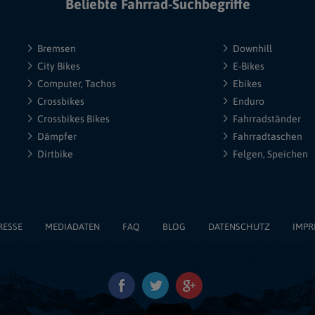
Beliebte Fahrrad-Suchbegriffe
Bremsen
Downhill
City Bikes
E-Bikes
Computer, Tachos
Ebikes
Crossbikes
Enduro
Crossbikes Bikes
Fahrradständer
Dämpfer
Fahrradtaschen
Dirtbike
Felgen, Speichen
RESSE
MEDIADATEN
FAQ
BLOG
DATENSCHUTZ
IMPR