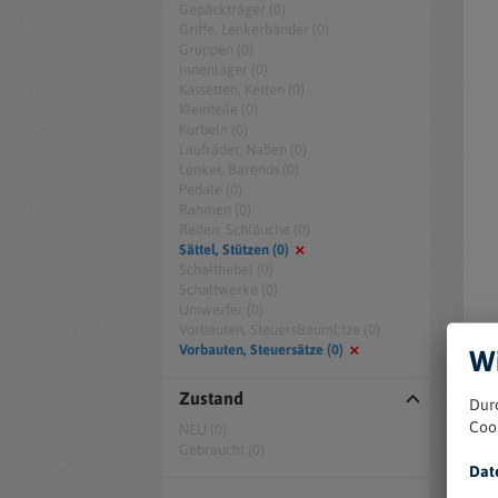
Gepäckträger (0)
Griffe, Lenkerbänder (0)
Gruppen (0)
Innenlager (0)
Kassetten, Ketten (0)
Kleinteile (0)
Kurbeln (0)
Laufräder, Naben (0)
Lenker, Barends (0)
Pedale (0)
Rahmen (0)
Reifen, Schläuche (0)
Sättel, Stützen (0)
Schalthebel (0)
Schaltwerke (0)
Umwerfer (0)
Vorbauten, Steuers&auml;tze (0)
Vorbauten, Steuersätze (0)
Wi
Zustand
Dur
Coo
NEU (0)
Gebraucht (0)
Dat