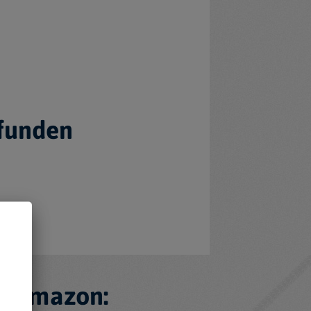
efunden
f Amazon: