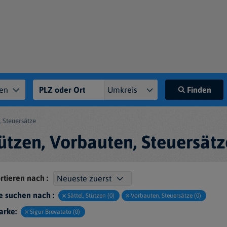
Finden
, Steuersätze
Stützen, Vorbauten, Steuersät
rtieren nach :
e suchen nach :
Sättel, Stützen (0)
Vorbauten, Steuersätze (0)
arke:
Sigur Brevatato (0)