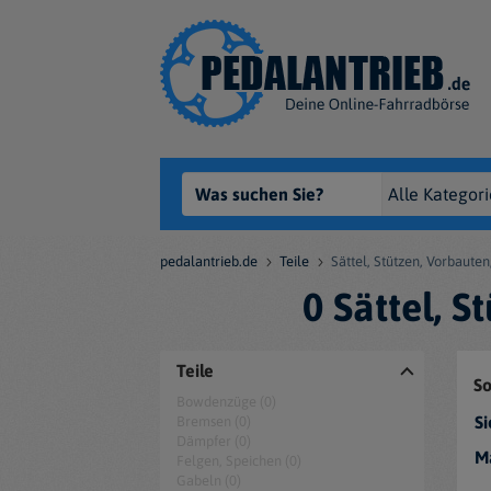
pedalantrieb.de
Teile
Sättel, Stützen, Vorbauten
0 Sättel, 
Teile
So
Bowdenzüge (0)
Si
Bremsen (0)
Dämpfer (0)
M
Felgen, Speichen (0)
Gabeln (0)