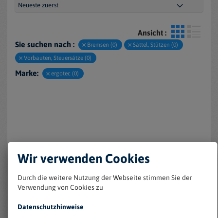
Ansicht :
Sie suchen nach :
Bremsen (0)
Sättel, Stützen (0)
Vorbauten, Steuersätze (0)
Marke:
ergotec (0)
Wir verwenden Cookies
Keine Einträge gefunden
Durch die weitere Nutzung der Webseite stimmen Sie der
Verwendung von Cookies zu
Datenschutzhinweise