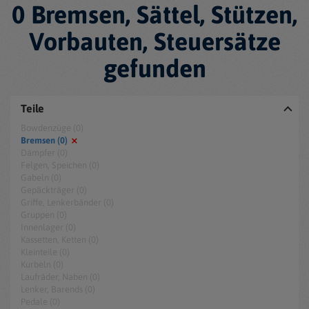
0 Bremsen, Sättel, Stützen,
Vorbauten, Steuersätze
gefunden
Teile
Bowdenzüge (0)
Bremsen (0)
Dämpfer (0)
Felgen, Speichen (0)
Gabeln (0)
Gepäckträger (0)
Griffe, Lenkerbänder (0)
Gruppen (0)
Innenlager (0)
Kassetten, Ketten (0)
Kleinteile (0)
Kurbeln (0)
Laufräder, Naben (0)
Lenker, Barends (0)
Pedale (0)