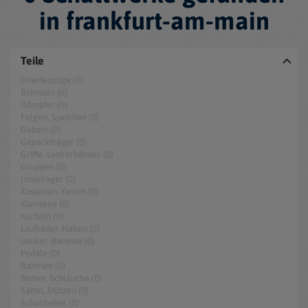
in frankfurt-am-main
Teile
Bowdenzüge (0)
Bremsen (0)
Dämpfer (0)
Felgen, Speichen (0)
Gabeln (0)
Gepäckträger (0)
Griffe, Lenkerbänder (0)
Gruppen (0)
Innenlager (0)
Kassetten, Ketten (0)
Kleinteile (0)
Kurbeln (0)
Laufräder, Naben (0)
Lenker, Barends (0)
Pedale (0)
Rahmen (0)
Reifen, Schläuche (0)
Sättel, Stützen (0)
Schalthebel (0)