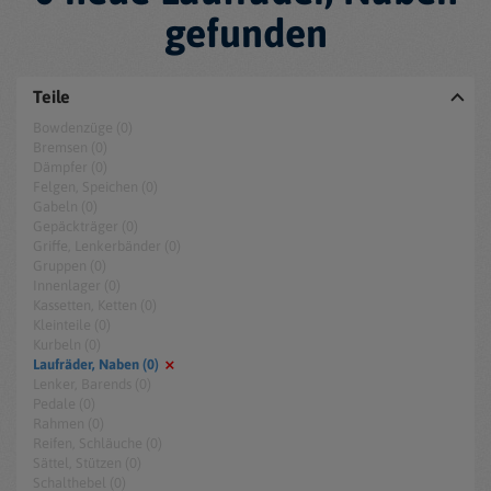
gefunden
Teile
Bowdenzüge (0)
Bremsen (0)
Dämpfer (0)
Felgen, Speichen (0)
Gabeln (0)
Gepäckträger (0)
Griffe, Lenkerbänder (0)
Gruppen (0)
Innenlager (0)
Kassetten, Ketten (0)
Kleinteile (0)
Kurbeln (0)
Laufräder, Naben (0)
Lenker, Barends (0)
Pedale (0)
Rahmen (0)
Reifen, Schläuche (0)
Sättel, Stützen (0)
Schalthebel (0)