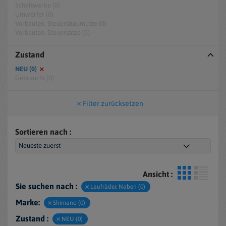
Schaltwerke (0)
Umwerfer (0)
Vorbauten, Steuers&auml;tze (0)
Vorbauten, Steuersätze (0)
Zustand
NEU (0)
Gebraucht (0)
Filter zurücksetzen
Sortieren nach :
Ansicht :
Sie suchen nach :
Laufräder, Naben (0)
Marke:
Shimano (0)
Zustand :
NEU (0)