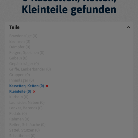
Kleinteile gefunden
Teile
Bowdenzüge (0)
Bremsen (0)
Dämpfer (0)
Felgen, Speichen (0)
Gabeln (0)
Gepäckträger (0)
Griffe, Lenkerbänder (0)
Gruppen (0)
Innenlager (0)
Kassetten, Ketten (0)
Kleinteile (0)
Kurbeln (0)
Laufräder, Naben (0)
Lenker, Barends (0)
Pedale (0)
Rahmen (0)
Reifen, Schläuche (0)
Sättel, Stützen (0)
Schalthebel (0)