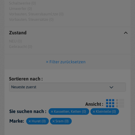
Schaltwerke (0)
Umwerfer (0)
Vorbauten, Steuers&auml;tze (0)
Vorbauten, Steuersätze (0)
Zustand
NEU (0)
Gebraucht (0)
Filter zurücksetzen
Sortieren nach :
Ansicht :
Sie suchen nach :
Kassetten, Ketten (0)
Kleinteile (0)
Marke:
Huret (0)
Sram (0)