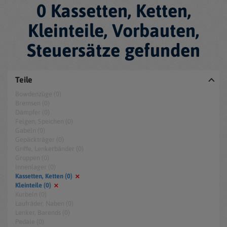
0 Kassetten, Ketten,
Kleinteile, Vorbauten,
Steuersätze gefunden
Teile
Bowdenzüge (0)
Bremsen (0)
Dämpfer (0)
Felgen, Speichen (0)
Gabeln (0)
Gepäckträger (0)
Griffe, Lenkerbänder (0)
Gruppen (0)
Innenlager (0)
Kassetten, Ketten (0)
Kleinteile (0)
Kurbeln (0)
Laufräder, Naben (0)
Lenker, Barends (0)
Pedale (0)