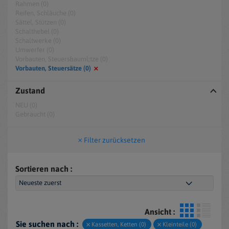
Rahmen (0)
Reifen, Schläuche (0)
Sättel, Stützen (0)
Schalthebel (0)
Schaltwerke (0)
Umwerfer (0)
Vorbauten, Steuers&auml;tze (0)
Vorbauten, Steuersätze (0)
Zustand
NEU (0)
Gebraucht (0)
Filter zurücksetzen
Sortieren nach :
Ansicht :
Sie suchen nach :
Kassetten, Ketten (0)
Kleinteile (0)