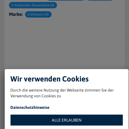
Vorbauten, Steuersätze (0)
Marke:
Shimano (0)
Keine Einträge gefunden
Wir verwenden Cookies
Durch die weitere Nutzung der Webseite stimmen Sie der
Verwendung von Cookies zu
Datenschutzhinweise
ALLE ERLAUBEN