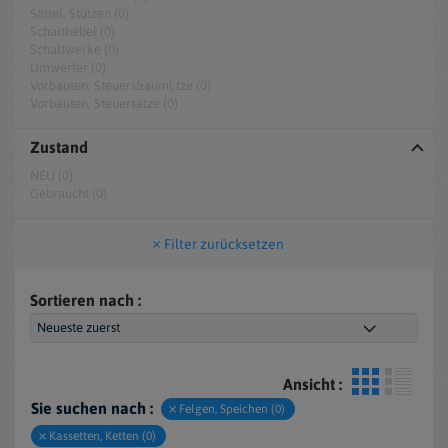
Sättel, Stützen (0)
Schalthebel (0)
Schaltwerke (0)
Umwerfer (0)
Vorbauten, Steuers&auml;tze (0)
Vorbauten, Steuersätze (0)
Zustand
NEU (0)
Gebraucht (0)
Filter zurücksetzen
Sortieren nach :
Ansicht :
Sie suchen nach :
Felgen, Speichen (0)
Kassetten, Ketten (0)