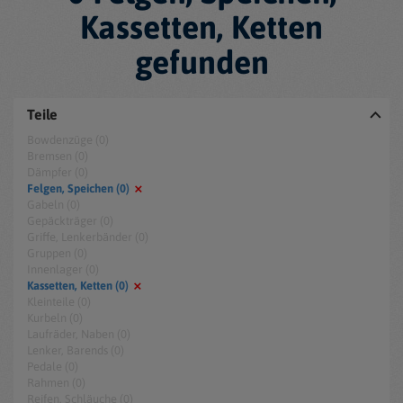
Kassetten, Ketten
gefunden
Teile
Bowdenzüge (0)
Bremsen (0)
Dämpfer (0)
Felgen, Speichen (0)
Gabeln (0)
Gepäckträger (0)
Griffe, Lenkerbänder (0)
Gruppen (0)
Innenlager (0)
Kassetten, Ketten (0)
Kleinteile (0)
Kurbeln (0)
Laufräder, Naben (0)
Lenker, Barends (0)
Pedale (0)
Rahmen (0)
Reifen, Schläuche (0)