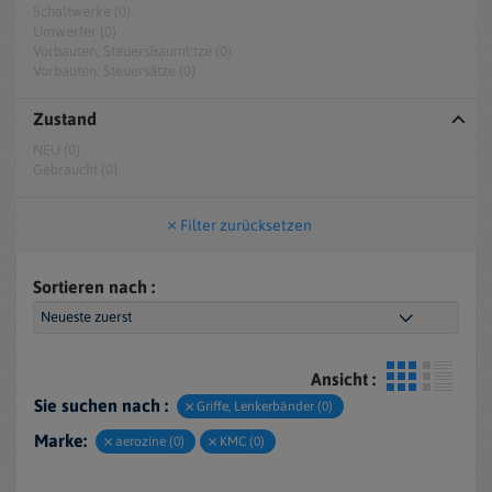
Schaltwerke (0)
Umwerfer (0)
Vorbauten, Steuers&auml;tze (0)
Vorbauten, Steuersätze (0)
Zustand
NEU (0)
Gebraucht (0)
Filter zurücksetzen
Sortieren nach :
Ansicht :
Sie suchen nach :
Griffe, Lenkerbänder (0)
Marke:
aerozine (0)
KMC (0)