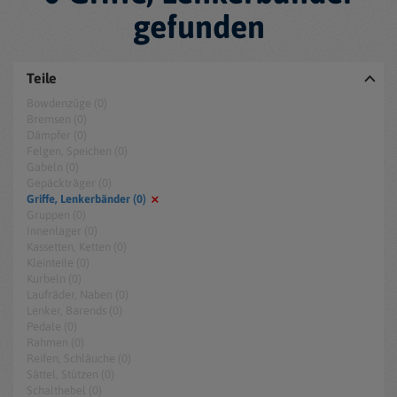
gefunden
Teile
Bowdenzüge (0)
Bremsen (0)
Dämpfer (0)
Felgen, Speichen (0)
Gabeln (0)
Gepäckträger (0)
Griffe, Lenkerbänder (0)
Gruppen (0)
Innenlager (0)
Kassetten, Ketten (0)
Kleinteile (0)
Kurbeln (0)
Laufräder, Naben (0)
Lenker, Barends (0)
Pedale (0)
Rahmen (0)
Reifen, Schläuche (0)
Sättel, Stützen (0)
Schalthebel (0)