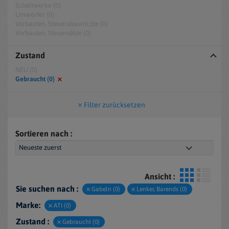
Schaltwerke (0)
Umwerfer (0)
Vorbauten, Steuers&auml;tze (0)
Vorbauten, Steuersätze (0)
Zustand
NEU (0)
Gebraucht (0)
Filter zurücksetzen
Sortieren nach :
Ansicht :
Sie suchen nach :
Gabeln (0)
Lenker, Barends (0)
Marke:
ATI (0)
Zustand :
Gebraucht (0)