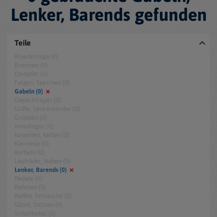
Lenker, Barends gefunden
Teile
Bowdenzüge (0)
Bremsen (0)
Dämpfer (0)
Felgen, Speichen (0)
Gabeln (0)
Gepäckträger (0)
Griffe, Lenkerbänder (0)
Gruppen (0)
Innenlager (0)
Kassetten, Ketten (0)
Kleinteile (0)
Kurbeln (0)
Laufräder, Naben (0)
Lenker, Barends (0)
Pedale (0)
Rahmen (0)
Reifen, Schläuche (0)
Sättel, Stützen (0)
Schalthebel (0)