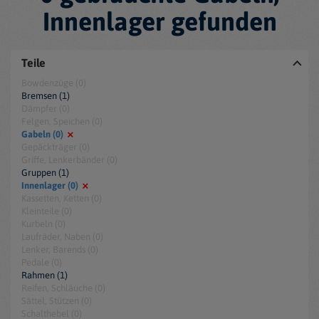
Innenlager gefunden
Teile
Bowdenzüge (0)
Bremsen (1)
Dämpfer (0)
Felgen, Speichen (0)
Gabeln (0)
Gepäckträger (0)
Griffe, Lenkerbänder (0)
Gruppen (1)
Innenlager (0)
Kassetten, Ketten (0)
Kleinteile (0)
Kurbeln (0)
Laufräder, Naben (0)
Lenker, Barends (0)
Pedale (0)
Rahmen (1)
Reifen, Schläuche (0)
Sättel, Stützen (0)
Schalthebel (0)