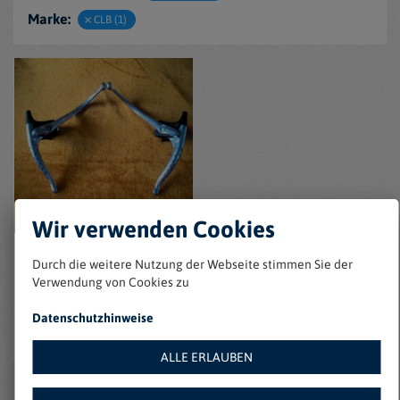
Marke:
CLB (1)
Wir verwenden Cookies
klassische Rennrad
Durch die weitere Nutzung der Webseite stimmen Sie der
Bremshebel, doppel,
Verwendung von Cookies zu
klein
Datenschutzhinweise
12587 Berlin
Zu Favoriten hinzufügen
€ 20
ALLE ERLAUBEN