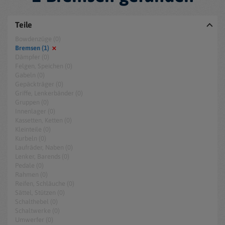
Teile
Bowdenzüge (0)
Bremsen (1)
Dämpfer (0)
Felgen, Speichen (0)
Gabeln (0)
Gepäckträger (0)
Griffe, Lenkerbänder (0)
Gruppen (0)
Innenlager (0)
Kassetten, Ketten (0)
Kleinteile (0)
Kurbeln (0)
Laufräder, Naben (0)
Lenker, Barends (0)
Pedale (0)
Rahmen (0)
Reifen, Schläuche (0)
Sättel, Stützen (0)
Schalthebel (0)
Schaltwerke (0)
Umwerfer (0)