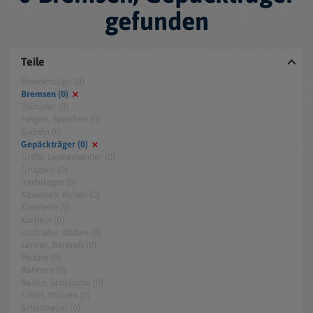
gefunden
Teile
Bowdenzüge (0)
Bremsen (0)
Dämpfer (0)
Felgen, Speichen (0)
Gabeln (0)
Gepäckträger (0)
Griffe, Lenkerbänder (0)
Gruppen (0)
Innenlager (0)
Kassetten, Ketten (0)
Kleinteile (0)
Kurbeln (0)
Laufräder, Naben (0)
Lenker, Barends (0)
Pedale (0)
Rahmen (0)
Reifen, Schläuche (0)
Sättel, Stützen (0)
Schalthebel (0)