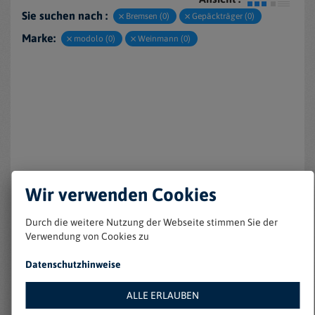
Sie suchen nach :
Bremsen (0)
Gepäckträger (0)
Marke:
modolo (0)
Weinmann (0)
Keine Einträge gefunden
Wir verwenden Cookies
Durch die weitere Nutzung der Webseite stimmen Sie der
Verwendung von Cookies zu
Datenschutzhinweise
ALLE ERLAUBEN