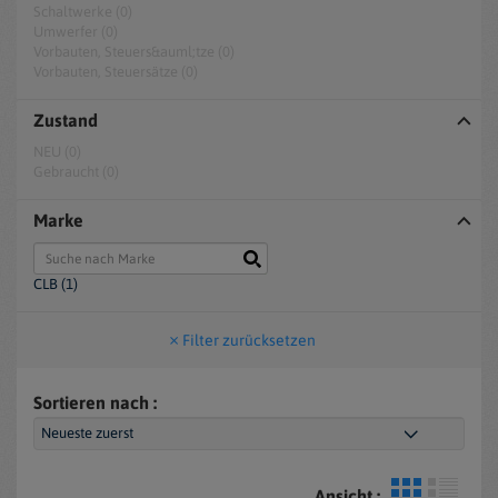
Schaltwerke (0)
Umwerfer (0)
Vorbauten, Steuers&auml;tze (0)
Vorbauten, Steuersätze (0)
Zustand
NEU (0)
Gebraucht (0)
Marke
CLB (1)
Filter zurücksetzen
Sortieren nach :
Ansicht :