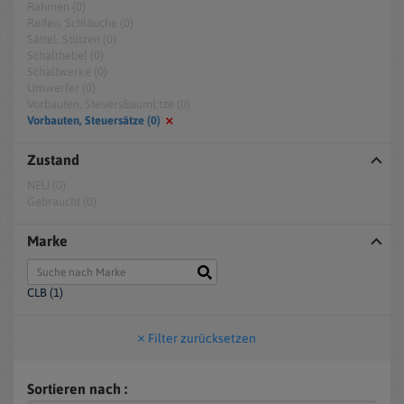
Rahmen (0)
Reifen, Schläuche (0)
Sättel, Stützen (0)
Schalthebel (0)
Schaltwerke (0)
Umwerfer (0)
Vorbauten, Steuers&auml;tze (0)
Vorbauten, Steuersätze (0)
Zustand
NEU (0)
Gebraucht (0)
Marke
CLB (1)
Filter zurücksetzen
Sortieren nach :