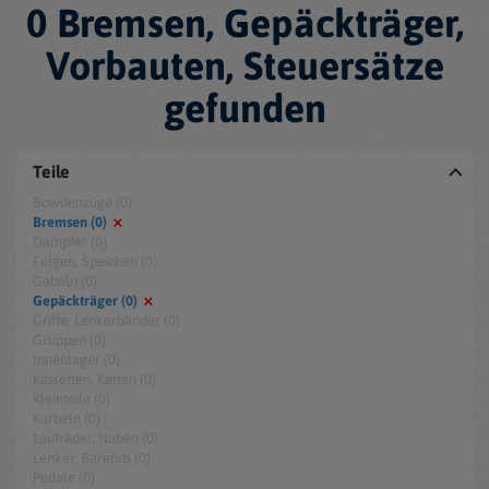
0 Bremsen, Gepäckträger,
Vorbauten, Steuersätze
gefunden
Teile
Bowdenzüge (0)
Bremsen (0)
Dämpfer (0)
Felgen, Speichen (0)
Gabeln (0)
Gepäckträger (0)
Griffe, Lenkerbänder (0)
Gruppen (0)
Innenlager (0)
Kassetten, Ketten (0)
Kleinteile (0)
Kurbeln (0)
Laufräder, Naben (0)
Lenker, Barends (0)
Pedale (0)