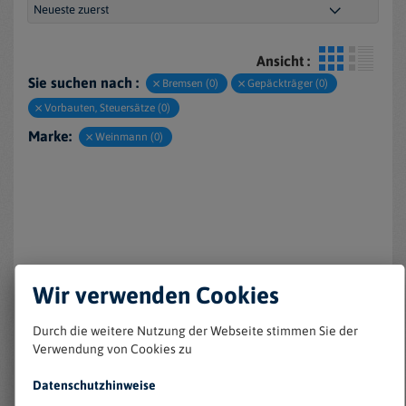
Ansicht :
Sie suchen nach :
Bremsen (0)
Gepäckträger (0)
Vorbauten, Steuersätze (0)
Marke:
Weinmann (0)
Wir verwenden Cookies
Keine Einträge gefunden
Durch die weitere Nutzung der Webseite stimmen Sie der
Verwendung von Cookies zu
Datenschutzhinweise