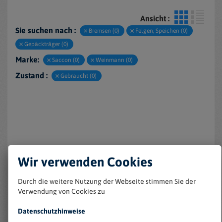
Ansicht :
Sie suchen nach :
Bremsen (0)
Felgen, Speichen (0)
Gepäckträger (0)
Marke:
Saccon (0)
Weinmann (0)
Zustand :
Gebraucht (0)
Wir verwenden Cookies
Keine Einträge gefunden
Durch die weitere Nutzung der Webseite stimmen Sie der
Verwendung von Cookies zu
Datenschutzhinweise