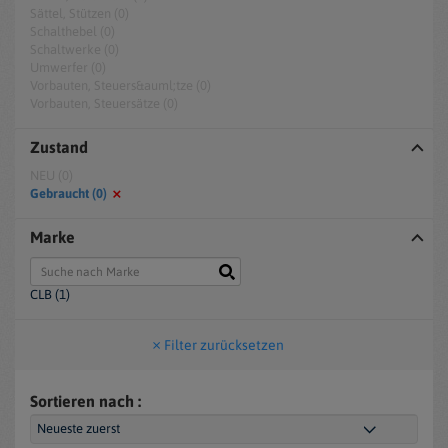
Sättel, Stützen (0)
Schalthebel (0)
Schaltwerke (0)
Umwerfer (0)
Vorbauten, Steuers&auml;tze (0)
Vorbauten, Steuersätze (0)
Zustand
NEU (0)
Gebraucht (0)
Marke
CLB (1)
Filter zurücksetzen
Sortieren nach :