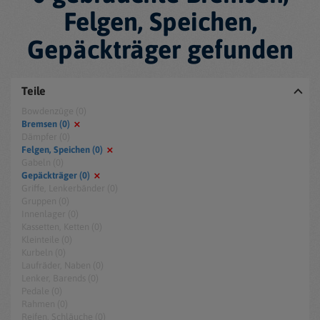
Felgen, Speichen,
Gepäckträger gefunden
Teile
Bowdenzüge (0)
Bremsen (0)
Dämpfer (0)
Felgen, Speichen (0)
Gabeln (0)
Gepäckträger (0)
Griffe, Lenkerbänder (0)
Gruppen (0)
Innenlager (0)
Kassetten, Ketten (0)
Kleinteile (0)
Kurbeln (0)
Laufräder, Naben (0)
Lenker, Barends (0)
Pedale (0)
Rahmen (0)
Reifen, Schläuche (0)