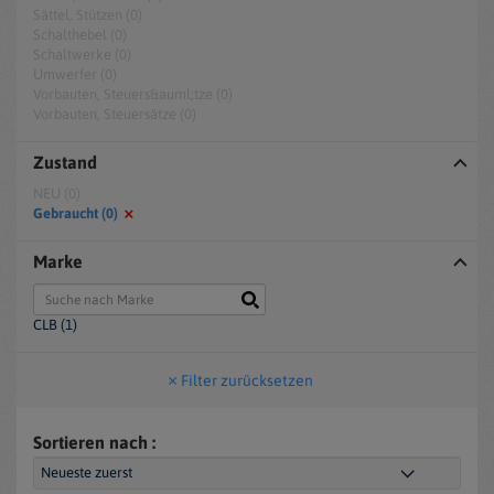
Sättel, Stützen (0)
Schalthebel (0)
Schaltwerke (0)
Umwerfer (0)
Vorbauten, Steuers&auml;tze (0)
Vorbauten, Steuersätze (0)
Zustand
NEU (0)
Gebraucht (0)
Marke
CLB (1)
Filter zurücksetzen
Sortieren nach :