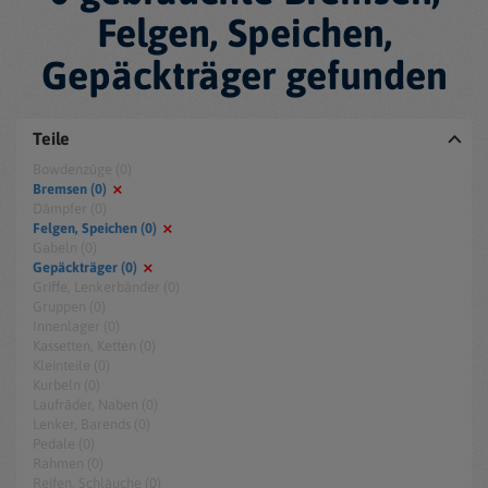
Felgen, Speichen,
Gepäckträger gefunden
Teile
Bowdenzüge (0)
Bremsen (0)
Dämpfer (0)
Felgen, Speichen (0)
Gabeln (0)
Gepäckträger (0)
Griffe, Lenkerbänder (0)
Gruppen (0)
Innenlager (0)
Kassetten, Ketten (0)
Kleinteile (0)
Kurbeln (0)
Laufräder, Naben (0)
Lenker, Barends (0)
Pedale (0)
Rahmen (0)
Reifen, Schläuche (0)