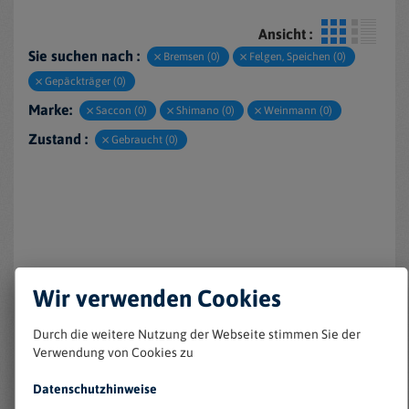
Ansicht :
Sie suchen nach :
Bremsen (0)
Felgen, Speichen (0)
Gepäckträger (0)
Marke:
Saccon (0)
Shimano (0)
Weinmann (0)
Zustand :
Gebraucht (0)
Wir verwenden Cookies
Keine Einträge gefunden
Durch die weitere Nutzung der Webseite stimmen Sie der
Verwendung von Cookies zu
Datenschutzhinweise